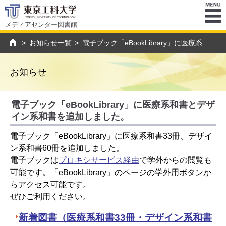
メディアセンター図書館
ENU
>
お知らせ一覧
>
電子ブック「eBookLibrary」に医療系和書とデザイン系和書を追加しました。
トップページ
お知らせ
電子ブック「eBookLibrary」に医療系和書とデザ
イン系和書を追加しました。
電子ブック「eBookLibrary」に医療系和書33冊、デザイ
ン系和書60冊を追加しました。
電子ブックは
プロキシサービス経由
で学外からの閲覧も
可能です。「eBookLibrary」のページの学外用ボタンか
らアクセス可能です。
ぜひご利用ください。
新着図書（医療系和書33冊・デザイン系和書