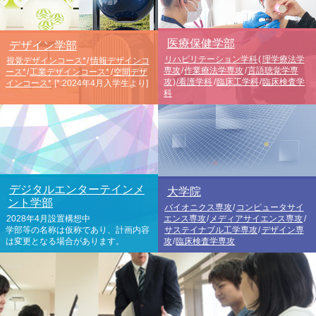
医療保健学部
デザイン学部
リハビリテーション学科
(
理学療法学
視覚デザインコース*
/
情報デザインコ
専攻
/
作業療法学専攻
/
言語聴覚学専
ース*
/
工業デザインコース*
/
空間デザ
攻
)
/看護学科
/
臨床工学科
/
臨床検査学
インコース*
[*:2024年4月入学生より]
科
デジタルエンターテインメ
大学院
ント学部
バイオニクス専攻
/
コンピュータサイ
2028年4月設置構想中
エンス専攻
/
メディアサイエンス専攻
/
学部等の名称は仮称であり、計画内容
サステイナブル工学専攻
/
デザイン専
は変更となる場合があります。
攻
/
臨床検査学専攻