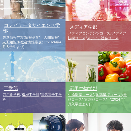
コンピュータサイエンス学
メディア学部
部
メディアコンテンツコース
/
メディア
先進情報専攻(情報基盤*、人間情報*、
技術コース
/
メディア社会コース
人工知能*)
/
社会情報専攻*
[*:2024年4
月入学生より]
工学部
応用生物学部
応用化学科
/
機械工学科
/
電気電子工学
生命医薬コース*
/
地球環境コース*
/
食
科
品コース*
/
化粧品コース*
[*:2024年4
月入学生より]