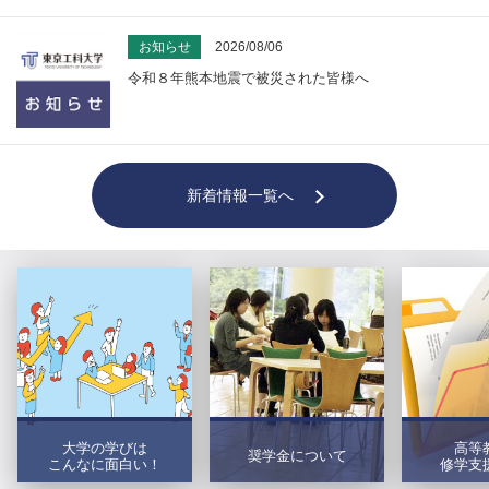
お知らせ
2026/08/06
令和８年熊本地震で被災された皆様へ
新着情報一覧へ
大学の学びは
高等
奨学金について
こんなに面白い！
修学支