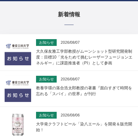
新着情報
お知らせ
2026/08/07
大久保友雅工学部教授がムーンショット型研究開発制
度：目標10「光をためて挑むレーザーフュージョンエ
ネルギー」に課題推進者（PI）として参画
お知らせ
2026/08/07
教養学環の落合浩太郎教授の著書『面白すぎて時間を
忘れる「スパイ」の世界』が刊行
お知らせ
2026/08/06
大学発クラフトビール「染八エール」を開発＆販売開
始！