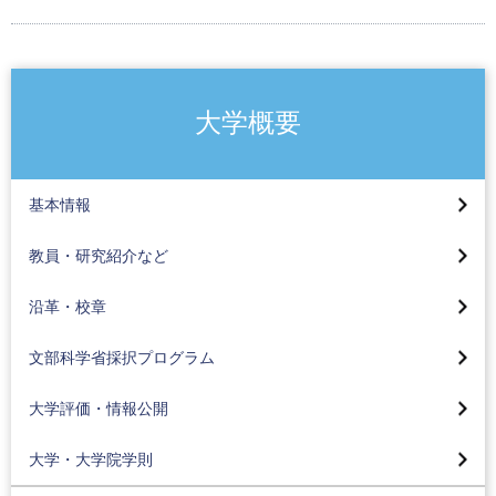
大学概要
東京工科大学の特長
学長挨拶[香川豊]
研究室・プロジェクト紹介
基本情報
大学の理念
教員紹介
沿革
教員・研究紹介など
大学・大学院の3つのポリシー
大学の学びはこんなに面白い
校章の由来
大学教育再生加速プログラム（AP）
組織図
沿革・校章
学長コラム
オープンバッジ
産学連携による実践型人材育成事業
名誉教授一覧
大学機関別認証評価
教員の研究報告等
文部科学省採択プログラム
現代GP
東京工科大学写真展
自己点検評価
学則
大学評価・情報公開
特色GP
学報
情報公開
大学学則
数字で見る東京工科大学
大学・大学院学則
高等教育の修学支援新制度
大学院学則