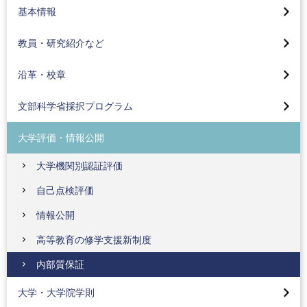
研究室・プロジェクト紹介
基本情報
大学の理念
教員紹介
沿革
教員・研究紹介など
大学・大学院の3つのポリシー
大学の学びはこんなに面白い
校章の由来
大学教育再生加速プログラム（AP）
組織図
沿革・校章
学長コラム
オープンバッジ
産学連携による実践型人材育成事業
名誉教授一覧
教員の研究報告等
文部科学省採択プログラム
現代GP
東京工科大学写真展
大学評価・情報公開
特色GP
学報
大学機関別認証評価
数字で見る東京工科大学
自己点検評価
学校法人片柳学園
情報公開
高等教育の修学支援新制度
学則
内部質保証
大学学則
大学・大学院学則
大学院学則