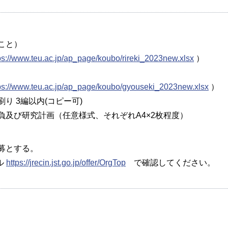
こと）
ps://www.teu.ac.jp/ap_page/koubo/rireki_2023new.xlsx
）
ps://www.teu.ac.jp/ap_page/koubo/gyouseki_2023new.xlsx
）
り 3編以内(コピー可)
負及び研究計画（任意様式、それぞれA4×2枚程度）
b応募とする。
ル
https://jrecin.jst.go.jp/offer/OrgTop
で確認してください。