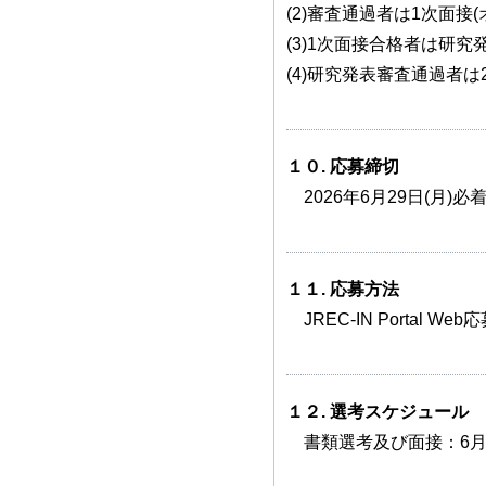
(2)審査通過者は1次面接
(3)1次面接合格者は研
(4)研究発表審査通過者は
１０. 応募締切
2026年6月29日(月)必
１１. 応募方法
JREC-IN Portal We
１２. 選考スケジュール
書類選考及び面接：6月