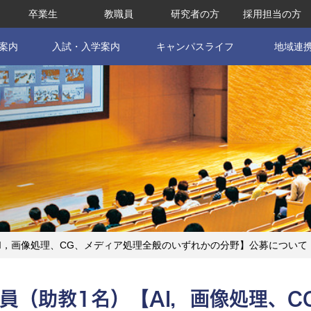
卒業生
教職員
研究者の方
採用担当の方
案内
入試・入学案内
キャンパスライフ
地域連
I，画像処理、CG、メディア処理全般のいずれかの分野】公募について
員（助教1名）【AI，画像処理、C