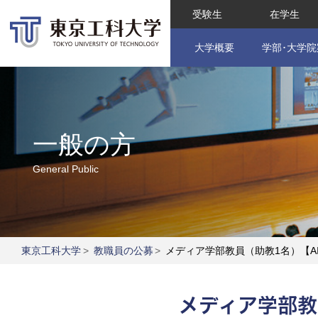
受験生
在学生
大学概要
学部･大学院
一般の方
General Public
東京工科大学
>
教職員の公募
>
メディア学部教員（助教1名）【A
メディア学部教