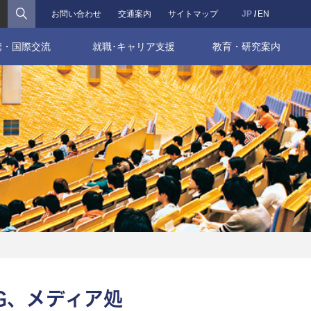
検索
お問い合わせ
交通案内
サイトマップ
JP
EN
携・国際交流
就職･キャリア支援
教育・研究案内
G、メディア処