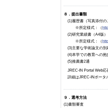
８．提出書類
(1)履歴書（写真添付の
※所定様式：（
htt
(2)研究業績書（A4版）
※所定様式：（
htt
(3)主要な学術論文の別刷
(4)本学での教育への抱
(5)推薦書2通
JREC-IN Portal We
詳細はJREC-INポータ
９．選考方法
(1)書類審査