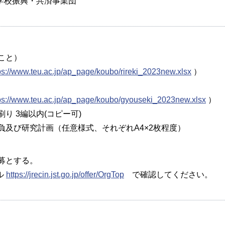
学校振興・共済事業団
こと）
ps://www.teu.ac.jp/ap_page/koubo/rireki_2023new.xlsx
）
ps://www.teu.ac.jp/ap_page/koubo/gyouseki_2023new.xlsx
）
り 3編以内(コピー可)
負及び研究計画（任意様式、それぞれA4×2枚程度）
b応募とする。
ル
https://jrecin.jst.go.jp/offer/OrgTop
で確認してください。