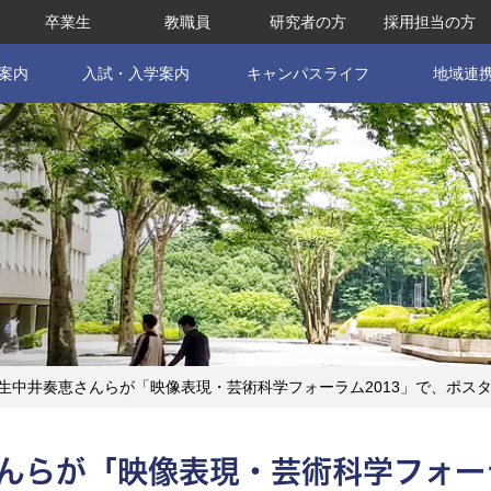
卒業生
教職員
研究者の方
採用担当の方
案内
入試・入学案内
キャンパスライフ
地域連
生中井奏恵さんらが「映像表現・芸術科学フォーラム2013」で、ポス
んらが「映像表現・芸術科学フォー