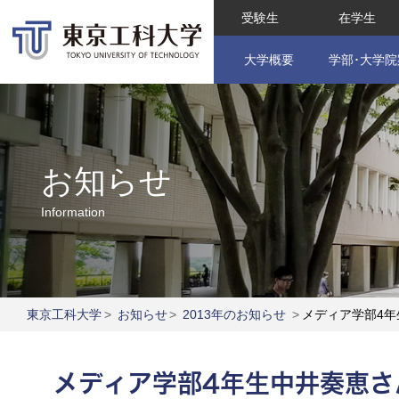
受験生
在学生
大学概要
学部･大学院
お知らせ
Information
東京工科大学
>
お知らせ
>
2013年のお知らせ
>
メディア学部4年
メディア学部4年生中井奏恵さ