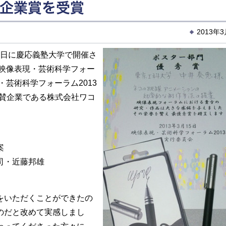
と企業賞を受賞
2013年
15日に慶応義塾大学で開催さ
「映像表現・芸術科学フォー
・芸術科学フォーラム2013
協賛企業である株式会社ワコ
案
司・近藤邦雄
をいただくことができたの
のだと改めて実感しまし