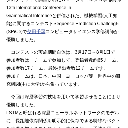
13th International Conference in
Grammatical Inferenceと併催された、機械学習(人工知
能)に関するコンテストSequence PredIction ChallengE
(SPiCe)で
柴田千尋
コンピュータサイエンス学部講師が
優勝しました。
コンテストの実施期間自体は、3月17日～8月1日で、
参加者数は、チームで参加して、登録者数約65チーム、
参加者数17チーム、最終提出者数12チームです。
参加チームは、日本、中国、ヨーロッパ等、世界中の研
究機関(主に大学)から集っています。
今回は深層学習の技術を用いて学習させることにより
優勝しました。
LSTMと呼ばれる深層ニューラルネットワークのモデル
に、長距離依存関係を明示的に保存できる特殊なベクト