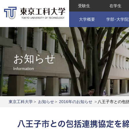
受験生
在学生
大学概要
学部･大学院
お知らせ
Information
東京工科大学
>
お知らせ
>
2016年のお知らせ
>
八王子市との包
八王子市との包括連携協定を