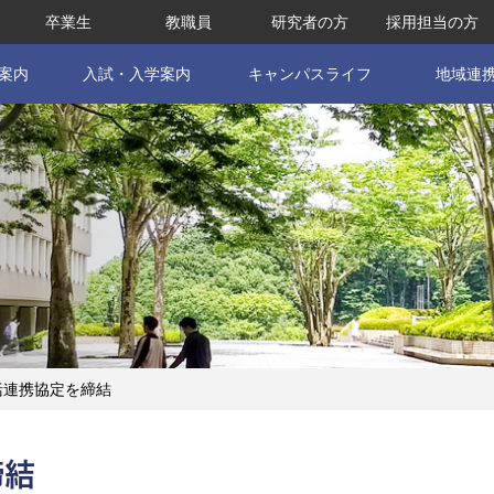
卒業生
教職員
研究者の方
採用担当の方
案内
入試・入学案内
キャンパスライフ
地域連
括連携協定を締結
締結