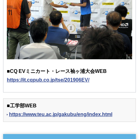
■CQ EVミニカート・レース袖ヶ浦大会WEB
https://it.cqpub.co.jp/tse/201906EV/
■工学部WEB
https://www.teu.ac.jp/gakubu/eng/index.html