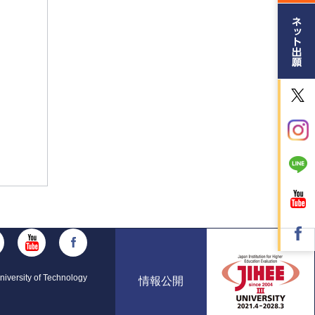
iversity of Technology
情報公開