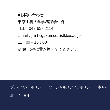
■お問い合わせ
東京工科大学学務課学生係
TEL：042-637-2114
Email：jm-hcgakumu(at)stf.teu.ac.jp
11：00～15：00
※(at)は@に置き換えてください。
プライバシーポリシー
ソーシャルメディアポリシー
本サイ
JP
EN