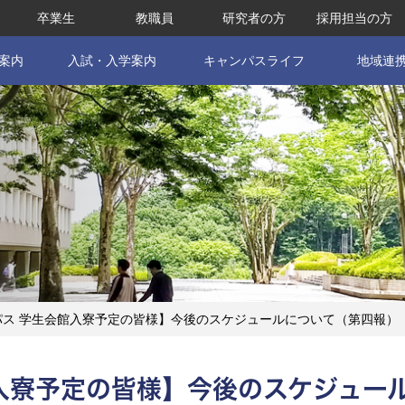
卒業生
教職員
研究者の方
採用担当の方
案内
入試・入学案内
キャンパスライフ
地域連
パス 学生会館入寮予定の皆様】今後のスケジュールについて（第四報）
入寮予定の皆様】今後のスケジュー