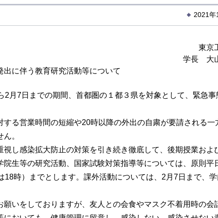
2021
東京
学長 大
発出に伴う教育研究活動等について
ら2月7日までの期間、首都圏の１都３県を対象として、緊急事
する営業時間の短縮や20時以降の外出の自粛が要請される一
せん。
視し感染拡大防止の対策を引き続き徹底して、後期授業およ
学院生等の研究活動、国家試験対策指導等については、原則平
は18時）までとします。課外活動については、2月7日まで、
。
願いをしておりますが、友人との会食やマスク不着用時の会
等においても、健康管理に留意し、感染しない、感染させない