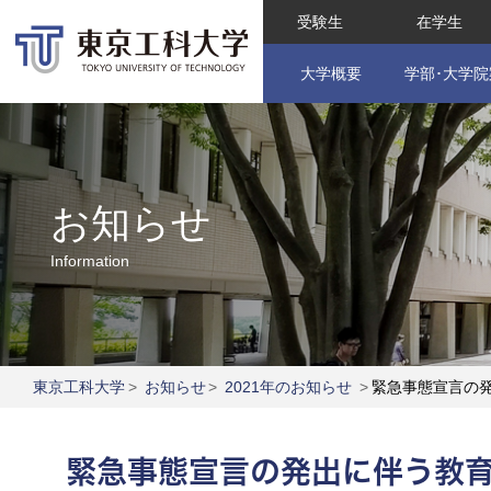
受験生
在学生
大学概要
学部･大学院
お知らせ
Information
東京工科大学
>
お知らせ
>
2021年のお知らせ
>
緊急事態宣言の
緊急事態宣言の発出に伴う教