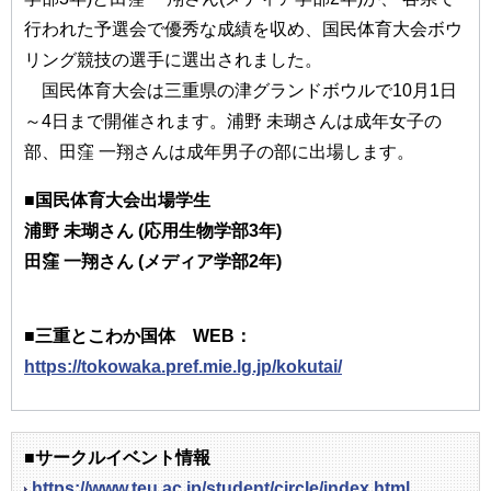
行われた予選会で優秀な成績を収め、国民体育大会ボウ
リング競技の選手に選出されました。
国民体育大会は三重県の津グランドボウルで10月1日
～4日まで開催されます。浦野 未瑚さんは成年女子の
部、田窪 一翔さんは成年男子の部に出場します。
■国民体育大会出場学生
浦野 未瑚さん (応用生物学部3年)
田窪 一翔さん (メディア学部2年)
■三重とこわか国体 WEB：
https://tokowaka.pref.mie.lg.jp/kokutai/
■サークルイベント情報
https://www.teu.ac.jp/student/circle/index.html