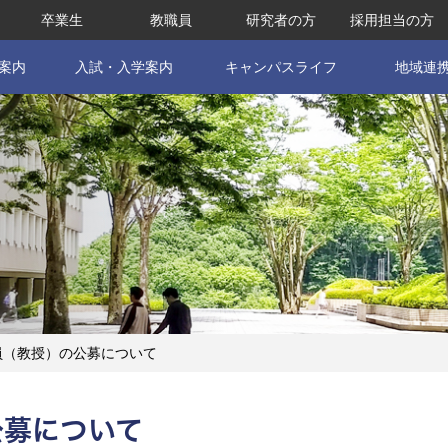
卒業生
教職員
研究者の方
採用担当の方
案内
入試・入学案内
キャンパスライフ
地域連
員（教授）の公募について
公募について