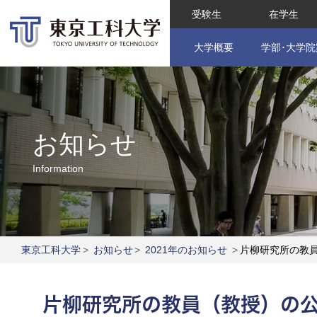
受験生
在学生
大学概要
学部･大学院
お知らせ
Information
東京工科大学
>
お知らせ
>
2021年のお知らせ
>
片柳研究所の教
片柳研究所の教員（教授）の