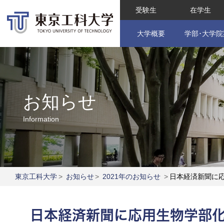
受験生
在学生
大学概要
学部･大学院
お知らせ
Information
東京工科大学
>
お知らせ
>
2021年のお知らせ
>
日本経済新聞に
日本経済新聞に応用生物学部