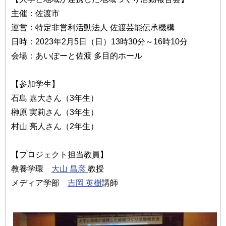
主催：佐渡市
運営：特定非営利活動法人 佐渡芸能伝承機構
日時：2023年2月5日（日）13時30分～16時10分
会場：あいぽーと佐渡 多目的ホール
【参加学生】
石島 嘉大さん（3年生）
榊原 実莉さん（3年生）
村山 亮人さん（2年生）
【プロジェクト担当教員】
教養学環
大山 昌彦
教授
メディア学部
吉岡 英樹
講師