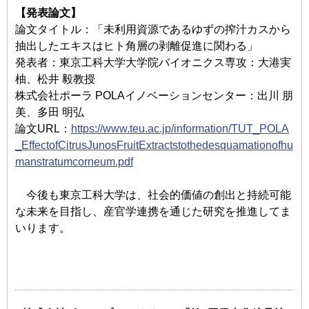
【発表論文】
論文タイトル：「未利用資源であるゆずの搾汁カスから
抽出したエキスはヒト角層の剥離促進に関わる」
発表者：東京工科大学大学院バイオニクス専攻：大港実
柚、松井 毅教授
株式会社ポーラ POLAイノベーションセンター：出川 朋
美、多⽥ 明弘
論文URL：
https://www.teu.ac.jp/information/TUT_POLA
_EffectofCitrusJunosFruitExtractstothedesquamationofhu
manstratumcorneum.pdf
今後も東京工科大学は、社会的価値の創出と持続可能
な未来を目指し、産官学連携を通じた研究を推進してま
いります。