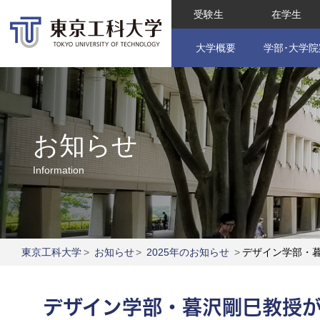
受験生
在学生
大学概要
学部･大学院
お知らせ
Information
東京工科大学
>
お知らせ
>
2025年のお知らせ
>
デザイン学部・暮
デザイン学部・暮沢剛巳教授が