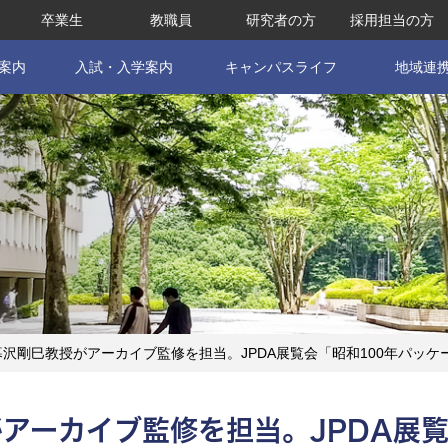
卒業生
教職員
研究者の方
採用担当の方
案内
入試・入学案内
キャンパスライフ
地域連
沢剛巳教授がアーカイブ監修を担当。JPDA展覧会「昭和100年パッ
アーカイブ監修を担当。JPDA展