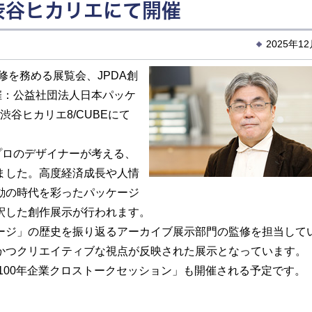
渋谷ヒカリエにて開催
2025年1
修を務める展覧会、JPDA創
催：公益社団法人日本パッケ
渋谷ヒカリエ8/CUBEにて
プロのデザイナーが考える、
ました。高度経済成長や人情
動の時代を彩ったパッケージ
釈した創作展示が行われます。
ジ」の歴史を振り返るアーカイブ展示部門の監修を担当して
かつクリエイティブな視点が反映された展示となっています。
100年企業クロストークセッション」も開催される予定です。