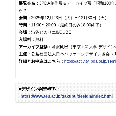
展覧会名：
JPDA創作展＆アーカイブ展「昭和10
ら？
会期：
2025年12月23日（火）〜12月30日（火）
時間：
11:00〜20:00（最終日のみ18:00終了）
会場：
渋谷ヒカリエ8/CUBE
入場料：
無料
アーカイブ監修：
暮沢剛巳（東京工科大学 デザイン
主催：
公益社団法人日本パッケージデザイン協会（J
詳細とお申込はこちら：
https://activity.jpda.or.jp/s
■デザイン学部WEB：
https://www.teu.ac.jp/gakubu/design/index.html