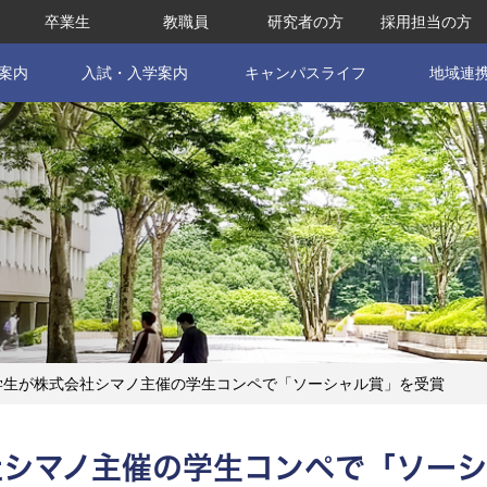
卒業生
教職員
研究者の方
採用担当の方
案内
入試・入学案内
キャンパスライフ
地域連
学生が株式会社シマノ主催の学生コンペで「ソーシャル賞」を受賞
社シマノ主催の学生コンペで「ソーシ