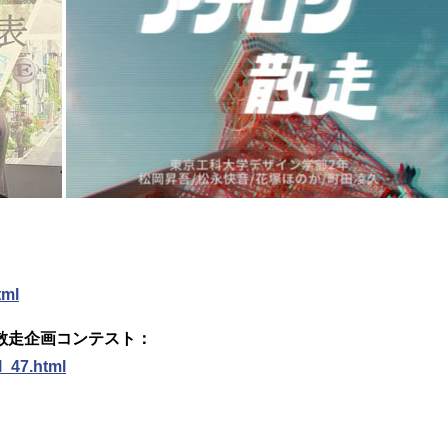
tml
×散走企画コンテスト：
l_47.html