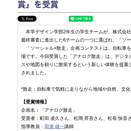
賞」を受賞
本学デザイン学部2年生の学生チームが、株式会社
最終審査に進出した6チームの一つに選ばれ、「ソ
「ソーシャル×散走」企画コンテストは、自転車を
場です。今回受賞した「アナログ散走」は、デジタ
スや地図を頼りに散策するという新しい体験を提案
されました。
*散走：自転車で気軽に走りながら地域や自然、文
【受賞情報】
企画名：「アナログ散走」
受賞者：町田 凌久さん、松岡 昇吾さん、松長 快音
指導教員：
田邉 雄一
講師