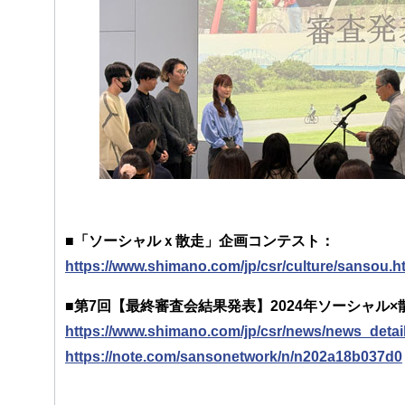
■「ソーシャルｘ散走」企画コンテスト：
https://www.shimano.com/jp/csr/culture/sansou.h
■第7回【最終審査会結果発表】2024年ソーシャル
https://www.shimano.com/jp/csr/news/news_detai
https://note.com/sansonetwork/n/n202a18b037d0