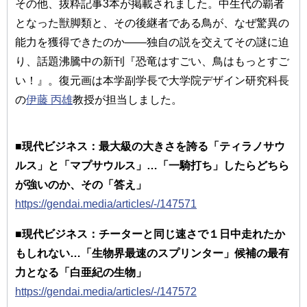
その他、抜粋記事3本が掲載されました。中生代の覇者
となった獣脚類と、その後継者である鳥が、なぜ驚異の
能力を獲得できたのか――独自の説を交えてその謎に迫
り、話題沸騰中の新刊『恐竜はすごい、鳥はもっとすご
い！』。復元画は本学副学長で大学院デザイン研究科長
の
伊藤 丙雄
教授が担当しました。
■現代ビジネス：最大級の大きさを誇る「ティラノサウ
ルス」と「マプサウルス」…「一騎打ち」したらどちら
が強いのか、その「答え」
https://gendai.media/articles/-/147571
■現代ビジネス：チーターと同じ速さで１日中走れたか
もしれない…「生物界最速のスプリンター」候補の最有
力となる「白亜紀の生物」
https://gendai.media/articles/-/147572