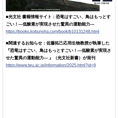
■光文社 書籍情報サイト：恐竜はすごい、鳥はもっとす
ごい！―低酸素が実現させた驚異の運動能力―
https://books.kobunsha.com/book/b10131248.html
■関連するお知らせ：佐藤拓己応用生物教授が執筆した
『恐竜はすごい、鳥はもっとすごい！―低酸素が実現さ
せた驚異の運動能力― 』（光文社新書）が発刊
https://www.teu.ac.jp/information/2025.html?id=9