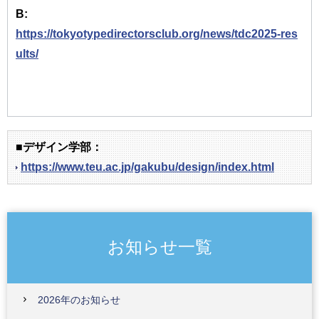
B:
https://tokyotypedirectorsclub.org/news/tdc2025-res
ults/
■デザイン学部：
https://www.teu.ac.jp/gakubu/design/index.html
お知らせ一覧
2026年のお知らせ