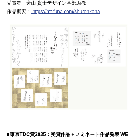
受賞者：舟山 貴士デザイン学部助教
作品概要：
https://mt-funa.com/shurenkana
■東京TDC賞2025：受賞作品＋ノミネート作品発表 WE