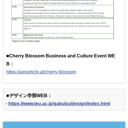
■Cherry Blossom Business and Culture Event WE
B：
https://airportcity.at/cherry-blossom
■デザイン学部WEB：
https://www.teu.ac.jp/gakubu/design/index.html