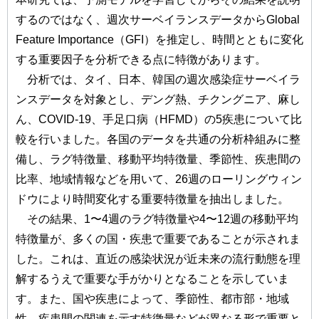
するのではなく、週次サーベイランスデータからGlobal
Feature Importance（GFI）を推定し、時間とともに変化
する重要因子を分析できる点に特徴があります。
分析では、タイ、日本、韓国の週次感染症サーベイラ
ンスデータを対象とし、デング熱、チクングニア、麻し
ん、COVID-19、手足口病（HFMD）の5疾患について比
較を行いました。各国のデータを共通の分析枠組みに整
備し、ラグ特徴量、移動平均特徴量、季節性、疾患間の
比率、地域情報などを用いて、26週のローリングウィン
ドウにより時間変化する重要特徴量を抽出しました。
その結果、1〜4週のラグ特徴量や4〜12週の移動平均
特徴量が、多くの国・疾患で重要であることが示されま
した。これは、直近の感染状況が近未来の流行動態を理
解するうえで重要な手がかりとなることを示していま
す。また、国や疾患によって、季節性、都市部・地域
性、疾患間の関連を示す特徴量などが異なる形で重要と