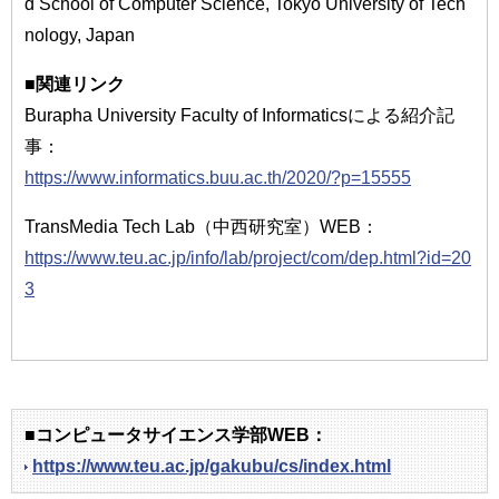
d School of Computer Science, Tokyo University of Tech
nology, Japan
■
関連リンク
Burapha University Faculty of Informaticsによる紹介記
事：
https://www.informatics.buu.ac.th/2020/?p=15555
TransMedia Tech Lab（中西研究室）WEB：
https://www.teu.ac.jp/info/lab/project/com/dep.html?id=20
3
■コンピュータサイエンス学部WEB：
https://www.teu.ac.jp/gakubu/cs/index.html