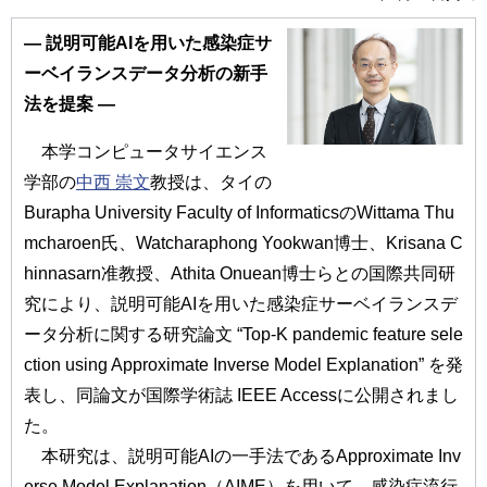
― 説明可能AIを用いた感染症サ
ーベイランスデータ分析の新手
法を提案 ―
本学コンピュータサイエンス
学部の
中西 崇文
教授は、タイの
Burapha University Faculty of InformaticsのWittama Thu
mcharoen氏、Watcharaphong Yookwan博士、Krisana C
hinnasarn准教授、Athita Onuean博士らとの国際共同研
究により、説明可能AIを用いた感染症サーベイランスデ
ータ分析に関する研究論文 “Top-K pandemic feature sele
ction using Approximate Inverse Model Explanation” を発
表し、同論文が国際学術誌 IEEE Accessに公開されまし
た。
本研究は、説明可能AIの一手法であるApproximate Inv
erse Model Explanation（AIME）を用いて、感染症流行