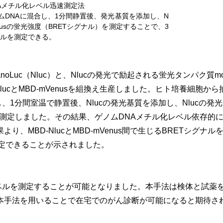
NAメチル化レベル迅速測定法
sをゲノムDNAに混合し、1分間静置後、発光基質を添加し、N
nusの蛍光強度（BRETシグナル）を測定することで、3
ベルを測定できる。
uc（Nluc）と、Nlucの発光で励起される蛍光タンパク質mono
-NlucとMBD-mVenusを組換え生産しました。ヒト培養細胞か
、1分間室温で静置後、Nlucの発光基質を添加し、Nlucの発
）を測定しました。その結果、ゲノムDNAメチル化レベル依存的に
MBD-NlucとMBD-mVenus間で生じるBRETシグナル
定できることが示されました。
ベルを測定することが可能となりました。本手法は検体と試薬
本手法を用いることで在宅でのがん診断が可能になると期待さ