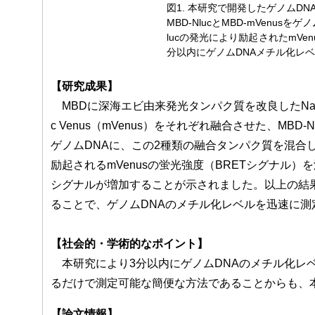
図1. 本研究で開発したゲノムD
MBD-NlucとMBD-mVenu
lucの発光により励起されたmVe
分以内にゲノムDNAメチル化レ
【研究成果】
MBDに深海エビ由来発光タンパク質を改良したNanoL
c Venus（mVenus）をそれぞれ融合させた、MBD
ゲノムDNAに、この2種類の融合タンパク質を混合し
励起されるmVenusの蛍光強度（BRETシグナル
シグナルが増加することが示されました。以上の結果より、
ることで、ゲノムDNAのメチル化レベルを迅速に測
【社会的・学術的なポイント】
本研究により3分以内にゲノムDNAのメチル化レ
るだけで測定可能な簡便な方法であることからも、
【論文情報】