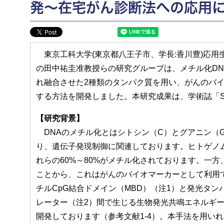
発～在宅がん診断法への応用
東京工科大学(東京都八王子市、学長:香川豊)応用
の田中祐圭准教授らの研究グループは、メチル化D
れ融合させた2種類のタンパク質を用い、がんのバイ
する方法を開発しました。本研究成果は、学術誌「Sensors 
【研究背景】
DNAのメチル化とはシトシン（C）とグアニン（G
り、遺伝子発現制御に関連しております。ヒトゲノムD
れらの60%～80%がメチル化されております。一
ことから、これはがんのバイオマーカーとして利用
チルCpG結合ドメイン（MBD）（注1）と発光タ
レーター（注2）間で生じる生物発光共鳴エネルギー
開発しております（参考文献1-4）。本手法を用い