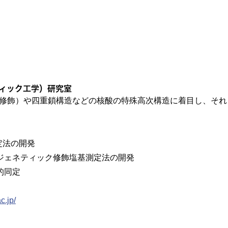
ィック工学）研究室
ク修飾）や四重鎖構造などの核酸の特殊高次構造に着目し、それ
定法の開発
ピジェネティック修飾塩基測定法の開発
的同定
c.jp/