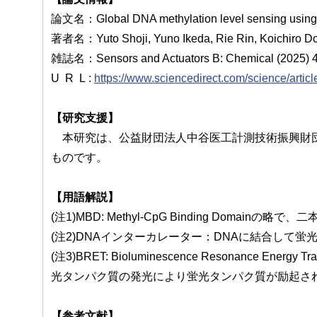
論文名：Global DNA methylation level sensing using me
著者名：Yuto Shoji, Yuno Ikeda, Rie Rin, Koichiro Do
雑誌名：Sensors and Actuators B: Chemical (2025) 
U R L :
https://www.sciencedirect.com/science/arti
【研究支援】
本研究は、公益財団法人中谷医工計測技術振興財団
ものです。
【用語解説】
(注1)MBD: Methyl-CpG Binding Doma
(注2)DNAインターカレーター：DNAに結合して蛍
(注3)BRET: Bioluminescence Resonanc
光タンパク質の発光により蛍光タンパク質が励起さ
【参考文献】