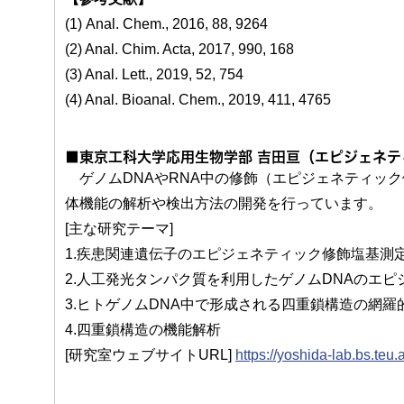
(1) Anal. Chem., 2016, 88, 9264
(2) Anal. Chim. Acta, 2017, 990, 168
(3) Anal. Lett., 2019, 52, 754
(4) Anal. Bioanal. Chem., 2019, 411, 4765
■東京工科大学応用生物学部 吉田亘（エピジェネテ
ゲノムDNAやRNA中の修飾（エピジェネティッ
体機能の解析や検出方法の開発を行っています。
[主な研究テーマ]
1.疾患関連遺伝子のエピジェネティック修飾塩基測
2.人工発光タンパク質を利用したゲノムDNAのエ
3.ヒトゲノムDNA中で形成される四重鎖構造の網羅
4.四重鎖構造の機能解析
[研究室ウェブサイトURL]
https://yoshida-lab.bs.teu.a