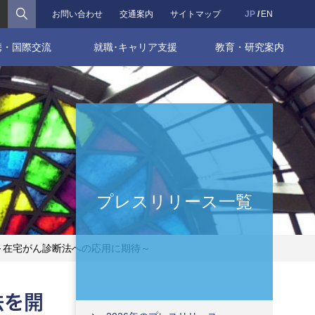
検索
お問い合わせ
交通案内
サイトマップ
JP
EN
携・国際交流
就職･キャリア支援
教育・研究案内
プレスリリース一覧
～在宅がん診断法への応用に期待～
法を開