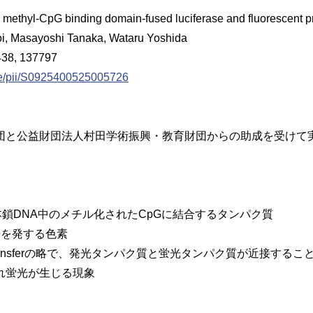
thyl-CpG binding domain-fused luciferase and fluorescent pr
i, Masayoshi Tanaka, Wataru Yoshida
438, 137797
cle/pii/S0925400525005726
と公益財団法人村田学術振興・教育財団からの助成を受けて
inの略で、二本鎖DNA中のメチル化されたCpGに結合するタンパク質
光を発する色素
e Energy Transferの略で、発光タンパク質と蛍光タンパク質が近接する
れ蛍光が生じる現象