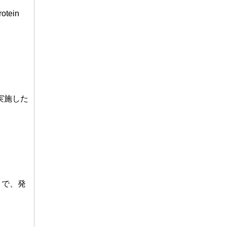
otein
実施した
ことで、発