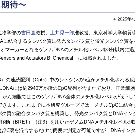
に期待～
2025年
生物学部の
吉田亘
教授、
土井晃一郎
准教授、東京科学大学物質
NAに結合するタンパク質に発光タンパク質と蛍光タンパク質を
オマーカーとなるゲノムDNAのメチル化レベルを3分以内に迅
and Actuators B: Chemical」に掲載されました。
）の連続配列（CpG）中のシトシンの5位がメチル化される反
NAには約2940万か所のCpG配列が含まれており、正常細
方、がん細胞ではこのゲノムDNA全体のメチル化レベルが低下し
できます。これまでに本研究グループでは、メチルCpGに結合
ンパク質の融合タンパク質を構築し、発光タンパク質とDNAイン
移動（BRET）（注3）を用いたゲノムDNAメチル化レベル測
れば試薬を混合するだけで簡便に測定が可能ですが、DNAイン