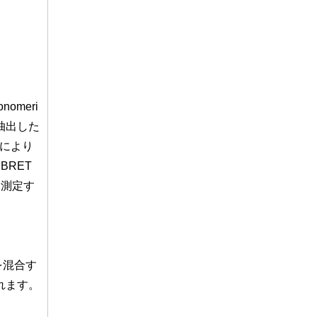
meri
ら抽出した
光により
BRET
を測定す
を混合す
れます。