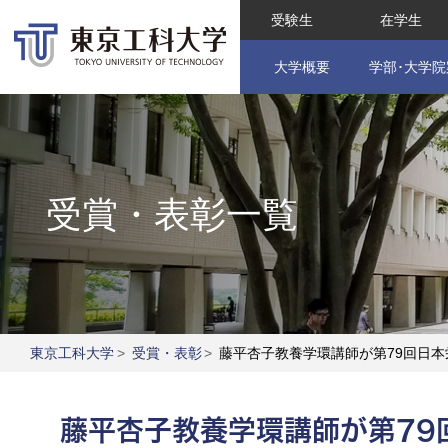
受験生
在学生
大学概要
学部･大学院
受賞・表彰一覧
東京工科大学
>
受賞・表彰
>
藤平杏子教養学環講師が第79回日
藤平杏子教養学環講師が第79