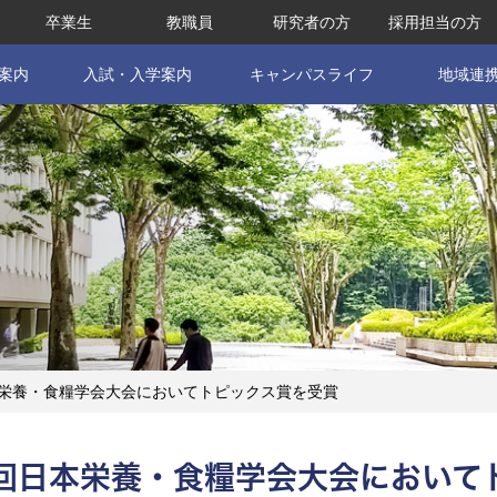
卒業生
教職員
研究者の方
採用担当の方
案内
入試・入学案内
キャンパスライフ
地域連
本栄養・食糧学会大会においてトピックス賞を受賞
回日本栄養・食糧学会大会において