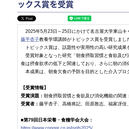
ックス賞を受賞
2025年5月23日～25日にかけて名古屋大学東山
藤平杏子
教養学環講師がトピックス賞を受賞しまし
トピックス賞は、話題性や実用性の高い研究成果
受賞対象となった研究「朝食摂取習慣と食欲及び消
食は摂食欲求の低下と関連しており、さらに朝の消
本成果は、朝食欠食の予防を目的とした介入プログ
【受賞情報】
受賞演題：
朝食摂取習慣と食欲及び消化機能の関連
受賞者：
藤平杏子、高橋将記、田原敦志、福家冴佳
■第79回日本栄養・食糧学会大会：
https://www.congre.co.jp/jsnfs2025/