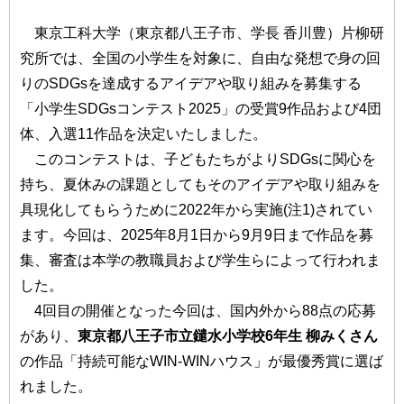
東京⼯科⼤学（東京都⼋王⼦市、学⻑ ⾹川豊）⽚柳研
究所では、全国の⼩学⽣を対象に、⾃由な発想で⾝の回
りのSDGsを達成するアイデアや取り組みを募集する
「⼩学⽣SDGsコンテスト2025」の受賞9作品および4団
体、⼊選11作品を決定いたしました。
このコンテストは、⼦どもたちがよりSDGsに関⼼を
持ち、夏休みの課題としてもそのアイデアや取り組みを
具現化してもらうために2022年から実施(注1)されてい
ます。今回は、2025年8⽉1⽇から9⽉9⽇まで作品を募
集、審査は本学の教職員および学⽣らによって⾏われま
した。
4回⽬の開催となった今回は、国内外から88点の応募
があり、
東京都⼋王⼦市⽴鑓⽔⼩学校6年⽣ 柳みくさん
の作品「持続可能なWIN-WINハウス」が最優秀賞に選ば
れました。