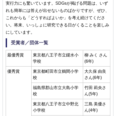
実⾏⼒にも驚いています。SDGsが掲げる問題は、いず
れも簡単には答えが出せないものばかりですが、ぜひ、
これからも「どうすればよいか」を考え続けてくださ
い。将来、いっしょに研究できる⽇がくることを楽しみ
にしています。
受賞者／団体⼀覧
最優秀賞
東京都⼋王⼦市⽴鑓⽔⼩
柳 みく さん
学校
(6年)
優秀賞
東京都町⽥市⽴鶴間⼩学
⼤久保 由良
校
さん(6年)
福島県郡⼭市⽴⼤島⼩学
⽵⽥ 莉央さ
校
ん(5年)
東京都⼋王⼦市⽴中野北
三島 美優さ
⼩学校
ん(4年)