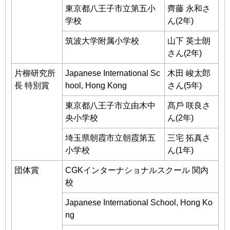
東京都⼋王⼦市⽴第五⼩
⿑藤 永和さ
学校
ん(2年)
筑波⼤学附属⼩学校
⼭下 英⼠朗
さん(2年)
⽚柳研究所
Japanese International Sc
⽊⽥ 峻太郎
⻑ 特別賞
hool, Hong Kong
さん(5年)
東京都⼋王⼦市⽴由⽊中
髙⼾ 咲良さ
央⼩学校
ん(2年)
埼⽟県朝霞市⽴朝霞第五
三宅 拓真さ
⼩学校
ん(1年)
団体賞
CGKインターナショナルスクール 関内
校
Japanese International School, Hong Ko
ng