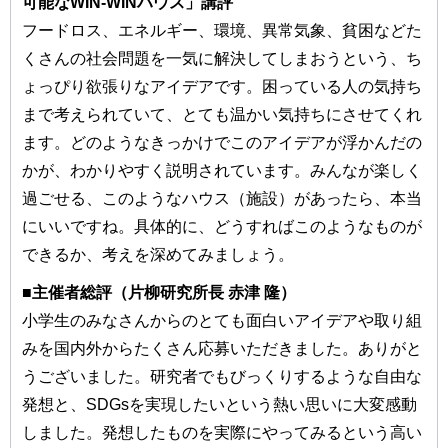
可能なWIN-WINハウス」講評
フードロス、エネルギー、環境、異常気象、貧困などた
くさんの社会問題を⼀気に解決してしまおうという、ち
ょっぴり欲張りなアイデアです。困っている⼈の気持ち
まで考えられていて、とても温かい気持ちにさせてくれ
ます。どのようなきっかけでこのアイデアが浮かんだの
かが、わかりやすく説明されています。みんなが楽しく
過ごせる、このようなハウス（施設）があったら、本当
にいいですね。具体的に、どうすればこのようなものが
できるか、考えを深めてみましょう。
■主催者総評（⽚柳研究所⻑ ⾚津 隆）
⼩学⽣のみなさんからのとても⾯⽩いアイデアや取り組
みを国内外からたくさん応募いただきました。ありがと
うございました。研究者でもびっくりするような⾃由な
発想と、SDGsを実現したいという熱い思いに⼤変感動
しました。発想したものを実際にやってみるという⾼い