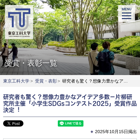
受賞・表彰一覧
東京工科大学
>
受賞・表彰
>
研究者も驚く？想像⼒豊かなアイデア多数－⽚柳研究所主催「⼩学⽣SDGsコンテスト2025」受賞作品決定︕
研究者も驚く？想像⼒豊かなアイデア多数－⽚柳研
究所主催「⼩学⽣SDGsコンテスト2025」受賞作品
決定︕
2025年10月15日掲出