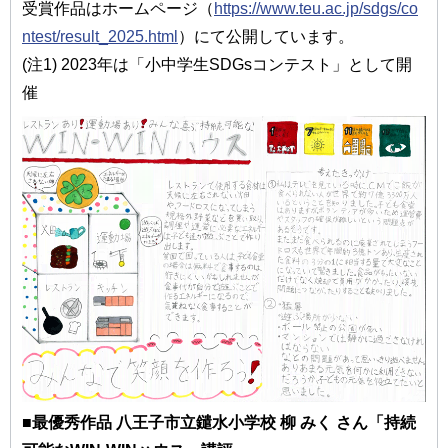
受賞作品はホームページ（
https://www.teu.ac.jp/sdgs/co
ntest/result_2025.html
）にて公開しています。
(注1) 2023年は「⼩中学⽣SDGsコンテスト」として開
催
■最優秀作品 ⼋王⼦市⽴鑓⽔⼩学校 柳 みく さん「持続