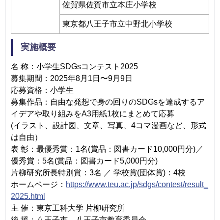
佐賀県佐賀市⽴本庄⼩学校
東京都⼋王⼦市⽴中野北⼩学校
実施概要
名 称：⼩学⽣SDGsコンテスト2025
募集期間：2025年8⽉1⽇〜9⽉9⽇
応募資格：⼩学⽣
募集作品：⾃由な発想で⾝の回りのSDGsを達成するア
イデアや取り組みをA3⽤紙1枚にまとめて応募
(イラスト、設計図、⽂章、写真、4コマ漫画など、形式
は⾃由）
表 彰：最優秀賞：1名(賞品：図書カード10,000円分)／
優秀賞：5名(賞品：図書カード5,000円分)
⽚柳研究所⻑特別賞：3名 ／ 学校賞(団体賞)：4校
ホームページ：
https://www.teu.ac.jp/sdgs/contest/result_
2025.html
主 催：東京⼯科⼤学 ⽚柳研究所
後 援：⼋王⼦市、⼋王⼦市教育委員会