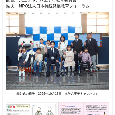
協 ⼒：NPO法⼈⽇本持続発展教育フォーラム
表彰式の様⼦（2025年10⽉13⽇、本学⼋王⼦キャンパス）