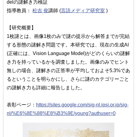
delの謎解き力検証
指導教員：
松吉 俊
講師 (
言語メディア研究室
)
【研究概要】
1枚謎とは、画像1枚のみで謎の提示から解答までが完結
する形態の謎解き問題です。本研究では、現在の生成AI
(正確には、Vision Language Model)がどのくらいの謎解
き力を持っているかを調査しました。画像のみでヒント
無しの場合、謎解きの正答率が平均しておよそ5.3%であ
るということを明らかにし、さらに謎のカテゴリーごと
の謎解き力も詳細に報告しました。
表彰ページ：
https://sites.google.com/sig-nl.ipsj.or.jp/sig-
nl/%E6%8E%88%E8%B3%9E/young?authuser=0