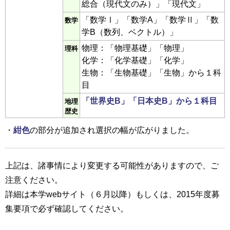
総合（現代文のみ）」「現代文」
「数学Ⅰ」「数学A」「数学Ⅱ」「数
数学
学B（数列、ベクトル）」
物理：「物理基礎」「物理」
理科
化学：「化学基礎」「化学」
生物：「生物基礎」「生物」から１科
目
「世界史B」「日本史B」から１科目
地理
歴史
・
紺色
の部分が追加され選択の幅が広がりました。
上記は、諸事情により変更する可能性がありますので、ご
注意ください。
詳細は本学webサイト（６月以降）もしくは、2015年度募
集要項で必ず確認してください。