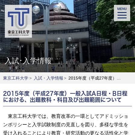
入試･入学情報
東京工科大学
>
入試・入学情報
>
2015年度（平成27年度）一般入試A日程・B日程における、出題教科・科目及び出題範囲について
2015年度（平成27年度）一般入試A日程・B日程
における、出題教科・科目及び出題範囲について
東京工科大学では、教育改革の一環としてアドミッショ
ンポリシーと入学試験制度の見直しを図り、多様な学生を
受け入れることにより教育・研究活動の更なる活性化と学