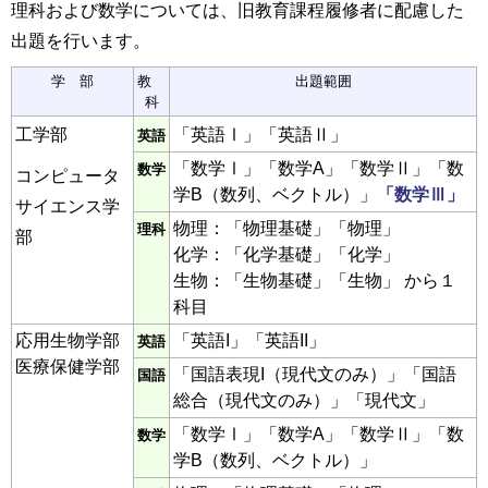
理科および数学については、旧教育課程履修者に配慮した
出題を行います。
学 部
教
出題範囲
科
工学部
「英語Ⅰ」「英語Ⅱ」
英語
「数学Ⅰ」「数学A」「数学Ⅱ」「数
数学
コンピュータ
学B（数列、ベクトル）」
「数学Ⅲ」
サイエンス学
物理：「物理基礎」「物理」
理科
部
化学：「化学基礎」「化学」
生物：「生物基礎」「生物」 から１
科目
応用生物学部
「英語I」「英語II」
英語
医療保健学部
「国語表現I（現代文のみ）」「国語
国語
総合（現代文のみ）」「現代文」
「数学Ⅰ」「数学A」「数学Ⅱ」「数
数学
学B（数列、ベクトル）」