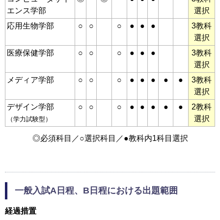
エンス学部
選択
応用生物学部
○
○
○
●
●
●
3教科
選択
医療保健学部
○
○
○
●
●
●
3教科
選択
メディア学部
○
○
○
●
●
●
●
●
3教科
選択
デザイン学部
○
○
○
●
●
●
●
●
2教科
選択
（学力試験型）
◎必須科目／○選択科目／●教科内1科目選択
一般入試A日程、B日程における出題範囲
経過措置