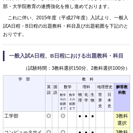
部・大学院教育の連携強化を推し進めております。
これに伴い、2015年度（平成27年度）入試より、一般入
試A日程・B日程の出題教科・科目及び出題範囲を下記のと
おりです。
一般入試A日程、B日程における出題教科・科目
（試験時間：3教科選択150分、2教科選択100分）
学 部
教 科
英
国
数学
理科
地理歴史
解答教
語
語
科数
物
化
生
世
日
数学
数学
Ⅲの
Ⅱの
理
学
物
界
本
範囲
範囲
史
史
まで
まで
工学部
◎
◎
●
●
●
3教科
選択
コンピュータサイ
◎
◎
●
●
●
3教科