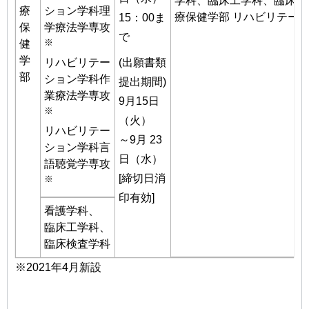
学科、臨床工学科、臨床検査
療
ション学科理
療保健学部 リハビリテー
15：00ま
保
学療法学専攻
で
※
健
学
リハビリテー
(出願書類
部
ション学科作
提出期間)
業療法学専攻
9月15日
※
（火）
リハビリテー
～9月 23
ション学科言
日（水）
語聴覚学専攻
[締切日消
※
印有効]
看護学科、
臨床工学科、
臨床検査学科
※2021年4月新設