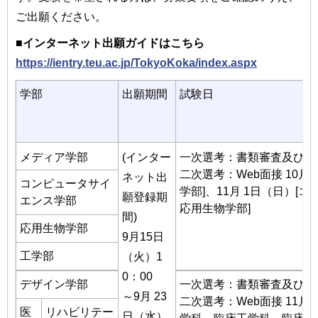
ご出願ください。
■インターネット出願ガイドはこちら
https://ientry.teu.ac.jp/TokyoKoka/index.aspx
学部
出願期間
試験日
メディア学部
(インター
一次選考：書類審査及び志
二次選考：Web面接 10月
ネット出
コンピュータサイ
学部]、11月 1日（日）
願登録期
エンス学部
応用生物学部]
間)
応用生物学部
9月15日
工学部
（火）1
0：00
デザイン学部
一次選考：書類審査及び志
～9月 23
二次選考：Web面接 11月
医
リハビリテー
日（水）