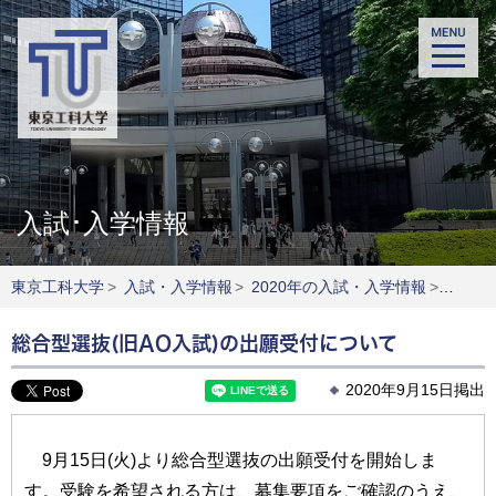
入試･入学情報
東京工科大学
>
入試・入学情報
>
2020年の入試・入学情報
>
総合型
総合型選抜(旧AO入試)の出願受付について
2020年9月15日掲出
9月15日(火)より総合型選抜の出願受付を開始しま
す。受験を希望される方は、募集要項をご確認のうえ、