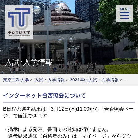
入試･入学情報
東京工科大学
>
入試・入学情報
>
2021年の入試・入学情報
>
B日程
インターネット合否照会について
B日程の選考結果は、3月12日(木)11:00から「合否照会ペー
ジ」で確認できます。
・掲示による発表、書面での通知は行いません。
選考結果通知（合格者のみ）は「マイページ」からダウ