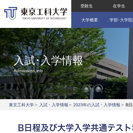
受験生
在学生
大学概要
学部･大学院
入試･入学情報
Admissions info
東京工科大学
>
入試・入学情報
>
2023年の入試・入学情報
>
B日
B日程及び大学入学共通テス