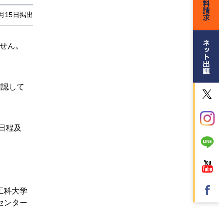
2月15日掲出
せん。
確認して
日程及
工科大学
センター