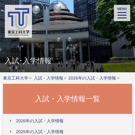
入試･入学情報
東京工科大学
>
入試・入学情報
>
2026年の入試・入学情報
>
入試・入学情報一覧
2026年の入試・入学情報
2025年の入試・入学情報