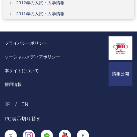
2012年の入試・入学情報
2011年の入試・入学情報
プライバシーポリシー
ソーシャルメディアポリシー
本サイトについて
情報公開
採用情報
JP
EN
PC表示切り替え