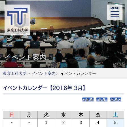
イベント案内
東京工科大学
>
イベント案内
>
イベントカレンダー
イベントカレンダー【2016年 3月】
日
月
火
水
木
金
土
-
-
1
2
3
4
5