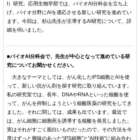
I）研究。応用生物学部では、バイオAI分科会を立ち上
げ、バイオ分野にAIを適応させる新しい研究を進めてい
ます。今回は、杉山先生が主導するAI研究について、詳
細を伺いました。
■バイオAI分科会で、先生が中心となって進めている研
究についてお聞かせください。
大きなテーマとしては、がん化したiPS細胞とAIを使
って、新しい抗がん剤を探す研究に取り組んでいます。
私の研究室では、長年、DNAやRNAといった核酸を使
って、がんを抑制しようという核酸医薬の研究をしてき
ました。それに関しては、成果も出ています。最近で
は、がん細胞に細胞死を誘導する核酸を発見しました。
実はそれがすごく面白いものだったので、その方法を今
度はずっと興味のあった“iPS細胞”と“AI技術”に組み合わ