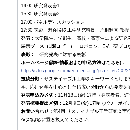
14:00 研究発表会1
15:30 研究発表会2
17:00 パネルディスカッション
17:30 表彰、閉会挨拶 工学研究科長 片桐利真 教授
発表：
大学院生、学部生、高校・高専生による研究発
展示ブース（1階ロビー）：
ロボコン、EV、夢プロ
表彰：
研究発表に対する表彰
ホームページ(詳細情報および申込方法はこちら)：
https://sites.google.com/edu.teu.ac.jp/gs-es-fes-2022/
投稿分野：
サステイナブル工学をキーワードとしま
学、応用化学を中心とした幅広い分野からの発表
発表申込み〆切：
11月18日(金) 17時（発表者名
発表概要提出〆切：
12月 9日(金) 17時（パワー
お問い合わせ：
第4回 サステイナブル工学研究会実行委員会（gra
※(at)は@に置き換えてください。