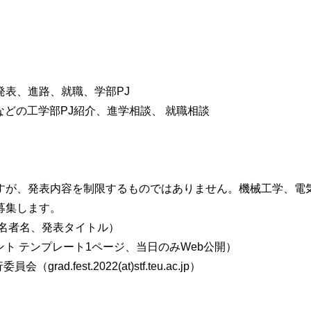
表、進路、就職、学部PJ
などの工学部PJ紹介、進学相談、 就職相談
すが、発表内容を制限するものではありません。機械工学、電
を募集します。
、連名者名、発表タイトル）
ポイント テンプレート1ページ、当日のみWeb公開）
d.fest.2022(at)stf.teu.ac.jp）