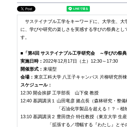
サステイナブル工学をキーワードに、大学生、大学
に、学びや研究の楽しさを実感する学びの祭典とし
す。
■「第4回 サステイナブル工学研究会 ～学びの祭
実施日時：
2022年12月17日（土）12:30～17:30
開催形式：
来場型
会場：
東京工科大学 八王子キャンパス 片柳研究所棟
スケジュール：
12:30 開会挨拶 工学部長 山下俊 教授
12:40 基調講演１ 山田竜彦 拠点長（森林研究・
「石油化学製品を超える！？－植物系先
13:10 基調講演２ 豊田啓介 特任教授（東京大学 
「拡張する／増幅する『わたし』とその