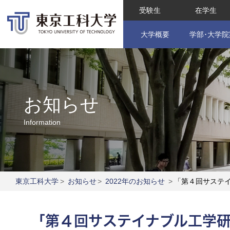
受験生
在学生
大学概要
学部･大学院
お知らせ
Information
東京工科大学
>
お知らせ
>
2022年のお知らせ
>
「第４回サステ
「第４回サステイナブル工学