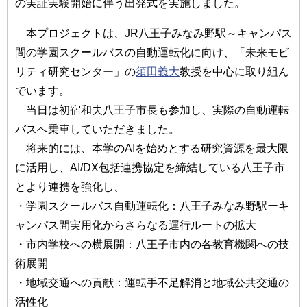
の実証実験開始に伴う出発式を実施しました。
本プロジェクトは、JR八王子みなみ野駅～キャンパス
間の学園スクールバスの自動運転化に向け、「未来モビ
リティ研究センター」の
須田義大
教授を中心に取り組ん
でいます。
当日は初宿和夫八王子市長も参加し、実際の自動運転
バスへ乗車していただきました。
将来的には、本学のAIを始めとする研究資源を最大限
に活用し、AI/DX包括連携協定を締結している八王子市
とより連携を強化し、
・学園スクールバス自動運転化：八王子みなみ野駅ーキ
ャンパス間実用化からさらなる運行ルートの拡大
・市内学校への横展開：八王子市内の各教育機関への技
術展開
・地域交通への貢献：運転手不足解消と地域公共交通の
活性化