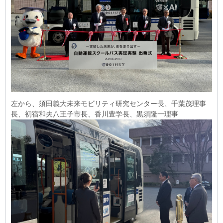
左から、須田義大未来モビリティ研究センター長、千葉茂理事
長、初宿和夫八王子市長、香川豊学長、黒須隆一理事