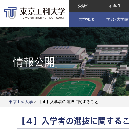
受験生
在学生
大学概要
学部･大学院
情報公開
東京工科大学
>
【４】入学者の選抜に関すること
【４】入学者の選抜に関する