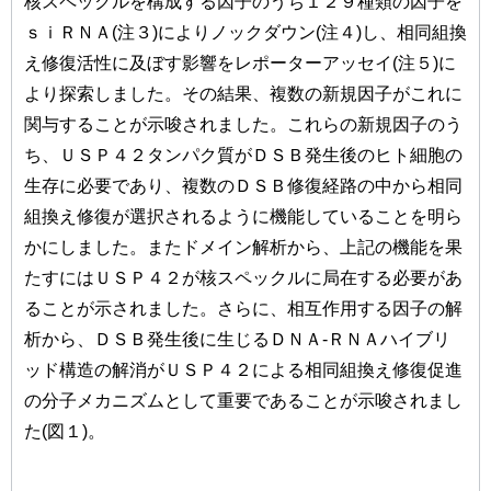
核スペックルを構成する因子のうち１２９種類の因子を
ｓｉＲＮＡ(注３)によりノックダウン(注４)し、相同組換
え修復活性に及ぼす影響をレポーターアッセイ(注５)に
より探索しました。その結果、複数の新規因子がこれに
関与することが示唆されました。これらの新規因子のう
ち、ＵＳＰ４２タンパク質がＤＳＢ発生後のヒト細胞の
生存に必要であり、複数のＤＳＢ修復経路の中から相同
組換え修復が選択されるように機能していることを明ら
かにしました。またドメイン解析から、上記の機能を果
たすにはＵＳＰ４２が核スペックルに局在する必要があ
ることが示されました。さらに、相互作用する因子の解
析から、ＤＳＢ発生後に生じるＤＮＡ-ＲＮＡハイブリ
ッド構造の解消がＵＳＰ４２による相同組換え修復促進
の分子メカニズムとして重要であることが示唆されまし
た(図１)。