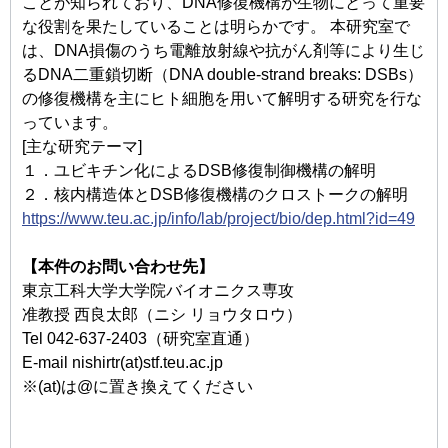
ことが知られており、DNA修復機構が生物にとって重要
な役割を果たしていることは明らかです。 本研究室で
は、DNA損傷のうち電離放射線や抗がん剤等により生じ
るDNA二重鎖切断（DNA double-strand breaks: DSBs）
の修復機構を主にヒト細胞を用いて解明する研究を行な
っています。
[主な研究テーマ]
１．ユビキチン化によるDSB修復制御機構の解明
２．核内構造体とDSB修復機構のクロストークの解明
https://www.teu.ac.jp/info/lab/project/bio/dep.html?id=49
【本件のお問い合わせ先】
東京工科大学大学院バイオニクス専攻
准教授 西良太郎（ニシ リョウタロウ）
Tel 042-637-2403（研究室直通）
E-mail nishirtr(at)stf.teu.ac.jp
※(at)は@に置き換えてください