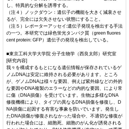
し、特異的な分解を誘導する。
（注４）ノックダウン：遺伝子の機能を大きく減衰させ
るが、完全には欠失させない状態にすること。
（注５）レポーターアッセイ:遺伝子発現を検出する手法
の一つ。本研究では緑色蛍光タンパク質（green fluores
cent protein: GFP）遺伝子の発現を検出している。
■東京工科大学大学院 分子生物学（西良太郎）研究室
[研究内容]
我々を構成するもとになる遺伝情報が保存されているゲ
ノムDNAは安定に維持される必要があります。ところ
が、ゲノムDNAは様々な要因、例えば紫外線などの外的
な要因やDNA複製のエラーなどの内的な要因、により常
に傷（DNA損傷）を受けています。生物は多様なDNA
修復機構により、タイプの異なるDNA損傷を修復し、D
NA損傷に起因する有害な事象を防いでいます。発生し
たDNA損傷が修復されなかった場合や、不適切な修復が
行われた場合には、細胞死、細胞のがん化が誘発される