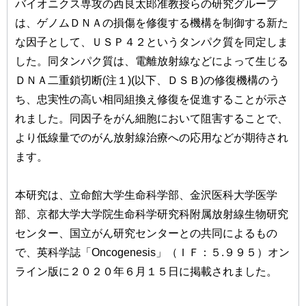
バイオニクス専攻の西良太郎准教授らの研究グループ
は、ゲノムＤＮＡの損傷を修復する機構を制御する新た
な因子として、ＵＳＰ４２というタンパク質を同定しま
した。同タンパク質は、電離放射線などによって生じる
ＤＮＡ二重鎖切断(注１)(以下、ＤＳＢ)の修復機構のう
ち、忠実性の高い相同組換え修復を促進することが示さ
れました。同因子をがん細胞において阻害することで、
より低線量でのがん放射線治療への応用などが期待され
ます。
本研究は、立命館大学生命科学部、金沢医科大学医学
部、京都大学大学院生命科学研究科附属放射線生物研究
センター、国立がん研究センターとの共同によるもの
で、英科学誌「Oncogenesis」（ＩＦ：５.９９５）オン
ライン版に２０２０年６月１５日に掲載されました。