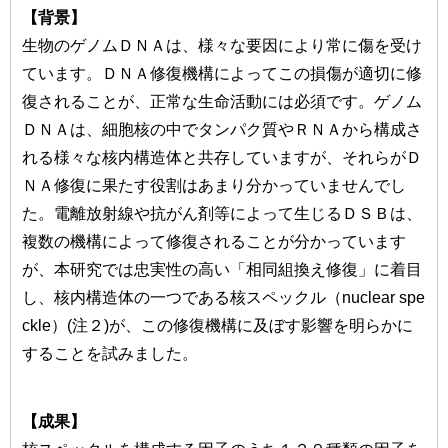
【背景】
生物のゲノムＤＮＡは、様々な要因により常に傷を受け
ています。ＤＮＡ修復機構によってこの損傷が適切に修
復されることが、正常な生命活動には必須です。ゲノム
ＤＮＡは、細胞核の中でタンパク質やＲＮＡから構成さ
れる様々な核内構造体と共存していますが、それらがＤ
ＮＡ修復に果たす役割はあまり分かっていませんでし
た。電離放射線や抗がん剤等によって生じるＤＳＢは、
複数の機構によって修復されることが分かっています
が、本研究では忠実性の高い「相同組換え修復」に着目
し、核内構造体の一つである核スペックル（nuclear spe
ckle）(注２)が、この修復機構に及ぼす影響を明らかに
することを試みました。
【成果】