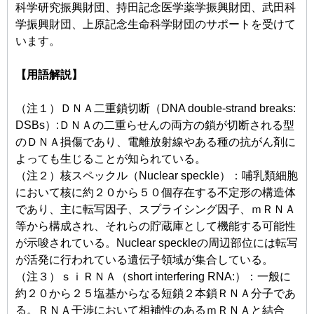
科学研究振興財団、持田記念医学薬学振興財団、武田科
学振興財団、上原記念生命科学財団のサポートを受けて
います。
【用語解説】
（注１）ＤＮＡ二重鎖切断（DNA double-strand breaks:
DSBs）:ＤＮＡの二重らせんの両方の鎖が切断される型
のＤＮＡ損傷であり、電離放射線やある種の抗がん剤に
よっても生じることが知られている。
（注２）核スペックル（Nuclear speckle）：哺乳類細胞
において核に約２０から５０個存在する不定形の構造体
であり、主に転写因子、スプライシング因子、ｍＲＮＡ
等から構成され、それらの貯蔵庫として機能する可能性
が示唆されている。Nuclear speckleの周辺部位には転写
が活発に行われている遺伝子領域が集合している。
（注３）ｓｉＲＮＡ（short interfering RNA:）：一般に
約２０から２５塩基からなる短鎖２本鎖ＲＮＡ分子であ
る。ＲＮＡ干渉において相補性のあるｍＲＮＡと結合