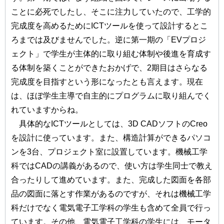
ことに必死でしたし、そこに注力していたので、工学的
完成度を高めるためにICTツールを使って設計するとこ
ろまでは及びませんでした。逆に第一期の「EVプロジ
ェクト」で学生が主体的に取り組む体制や後進を育成す
る体制を築くことができたおかげで、2期目はさらなる
完成度を目指すという形になったとも言えます。現在
は、ほぼ学生主導で自主的にプログラムに取り組んでく
れていますからね。
具体的なICTツールとしては、3D CADソフトのCreo
を設計に使っています。また、構造計算ができるパソコ
ンを3台、プロジェクト室に設置しています。機械工学
科ではCADの講義があるので、使い方は学生同士で教え
合ったりして進めています。また、完成した図面を各部
品の図面に落とす作業があるのですが、それは機械工学
科だけでなく電気電子工学科の学生も含めて全員で行っ
ています。その他、電気電子工学科の学生には、モータ