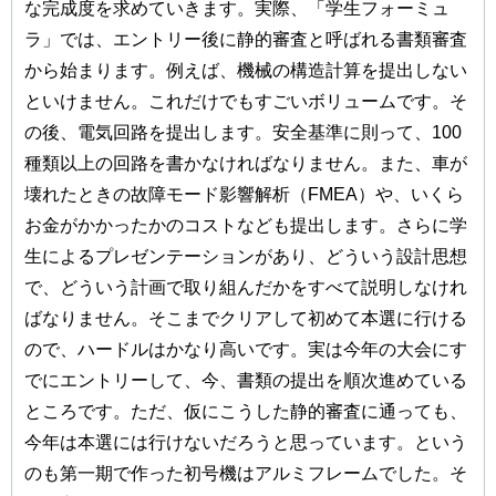
な完成度を求めていきます。実際、「学生フォーミュ
ラ」では、エントリー後に静的審査と呼ばれる書類審査
から始まります。例えば、機械の構造計算を提出しない
といけません。これだけでもすごいボリュームです。そ
の後、電気回路を提出します。安全基準に則って、100
種類以上の回路を書かなければなりません。また、車が
壊れたときの故障モード影響解析（FMEA）や、いくら
お金がかかったかのコストなども提出します。さらに学
生によるプレゼンテーションがあり、どういう設計思想
で、どういう計画で取り組んだかをすべて説明しなけれ
ばなりません。そこまでクリアして初めて本選に行ける
ので、ハードルはかなり高いです。実は今年の大会にす
でにエントリーして、今、書類の提出を順次進めている
ところです。ただ、仮にこうした静的審査に通っても、
今年は本選には行けないだろうと思っています。という
のも第一期で作った初号機はアルミフレームでした。そ