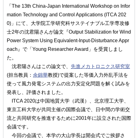
「The 13th China-Japan International Workshop on Infor
mation Technology and Control Applications (ITCA 202
0)」にて、大学院工学研究科サステイナブル工学専攻修
士2年の沈君陽さんが論文『Output Stabilization for Wind
Power System Using Equivalent-Input-Disturbance Appr
oach』で「Young Researcher Award」を受賞しまし
た。
沈君陽さんはこの論文で、
先進メカトロニクス研究室
(担当教員：
余錦華
教授)で提案した等価入力外乱手法を
使って風力発電システムの出力安定化問題を解く試みを
発表し、評価されました。
ITCA 2020は中国地質大学（武漢）、北京理工大学、
東京工科大学が共同主催の国際会議で、日中間の学術交
流と共同研究を推進するために2001年に設立された国際
会議です。
今回の会議で、本学の大山学長は開会式でご挨拶さ