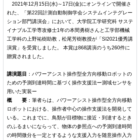
2021年12月15日(水)～17日(金)にオンラインで開催さ
れた、「第22回計測自動制御学会システムインテグレー
ション部門講演会」において、大学院工学研究科 サステ
イナブル工学専攻修士1年の本間勇樹さんと工学部機械
工学科の上野祐樹助教，松尾芳樹教授が「SI2021優秀講
演賞」を受賞しました。 本賞は868講演のうち260件に
贈賞されました。
講演題目
：パワーアシスト操作型全方向移動ロボットの
ための予測到達時間に基づく操作支援法ー測域センサを
用いた実装ー
概 要
：筆者らは、パワーアシスト操作型全方向移動
ロボットにおける、操作者中心の操作支援法を開発して
いる。これまでに、鳥類が目標物に接近・到達するとき
のふるまいにならって、物体の参照点への予測到達時間
の時間微分を一定とするような支援入力を随意操作入力