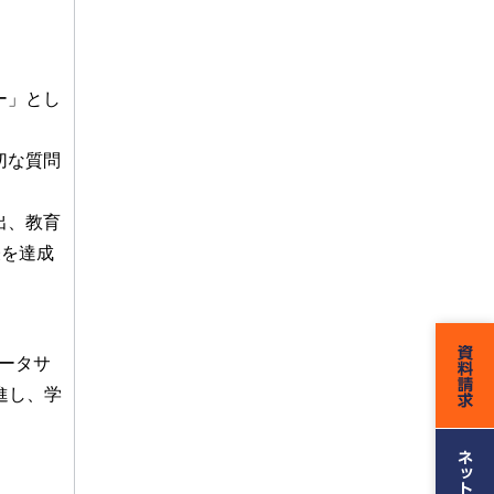
ー」とし
切な質問
出、教育
表を達成
データサ
進し、学