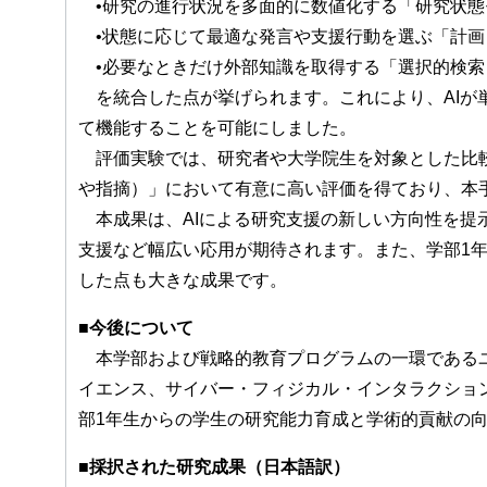
•研究の進行状況を多面的に数値化する「研究状態
•状態に応じて最適な発言や支援行動を選ぶ「計画
•必要なときだけ外部知識を取得する「選択的検索（Sel
を統合した点が挙げられます。これにより、AIが
て機能することを可能にしました。
評価実験では、研究者や大学院生を対象とした比較
や指摘）」において有意に高い評価を得ており、本
本成果は、AIによる研究支援の新しい方向性を提
支援など幅広い応用が期待されます。また、学部1
した点も大きな成果です。
■今後について
本学部および戦略的教育プログラムの一環であるユニーク
イエンス、サイバー・フィジカル・インタラクショ
部1年生からの学生の研究能力育成と学術的貢献の
■採択された研究成果（日本語訳）