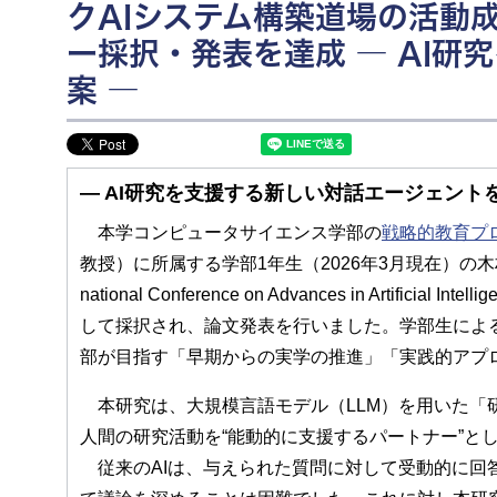
クAIシステム構築道場の活動
ー採択・発表を達成 ― AI
案 ―
― AI研究を支援する新しい対話エージェントを
本学コンピュータサイエンス学部の
戦略的教育プ
教授）に所属する学部1年生（2026年3月現在）の木村
national Conference on Advances in Artificia
して採択され、論文発表を行いました。学部生によ
部が目指す「早期からの実学の推進」「実践的アプ
本研究は、大規模言語モデル（LLM）を用いた「研
人間の研究活動を“能動的に支援するパートナー”と
従来のAIは、与えられた質問に対して受動的に回