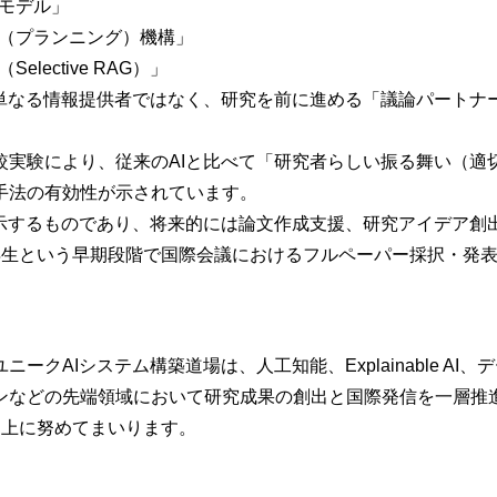
モデル」
（プランニング）機構」
ective RAG）」
単なる情報提供者ではなく、研究を前に進める「議論パートナ
実験により、従来のAIと比べて「研究者らしい振る舞い（適
手法の有効性が示されています。
示するものであり、将来的には論文作成支援、研究アイデア創
年生という早期段階で国際会議におけるフルペーパー採択・発
AIシステム構築道場は、人工知能、Explainable AI、
ンなどの先端領域において研究成果の創出と国際発信を一層推
向上に努めてまいります。