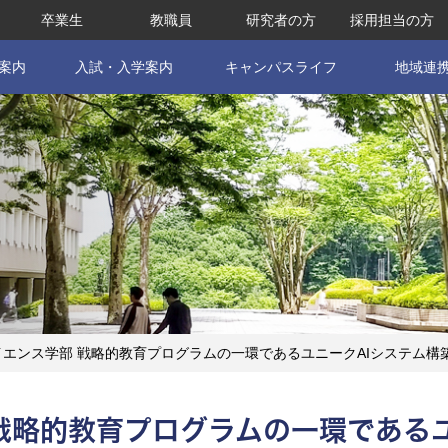
卒業生
教職員
研究者の方
採用担当の方
案内
入試・入学案内
キャンパスライフ
地域連
部 戦略的教育プログラムの一環であるユニークAIシステム構築道場の活動成果で学部1年生が国際会議でフルペー
戦略的教育プログラムの一環である