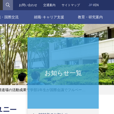
検索
お問い合わせ
交通案内
サイトマップ
JP
EN
携・国際交流
就職･キャリア支援
教育・研究案内
お知らせ一覧
パー採択・発表を達成 ― AI研究を支援する新しい対話エージェントを提案 ―
ユニー