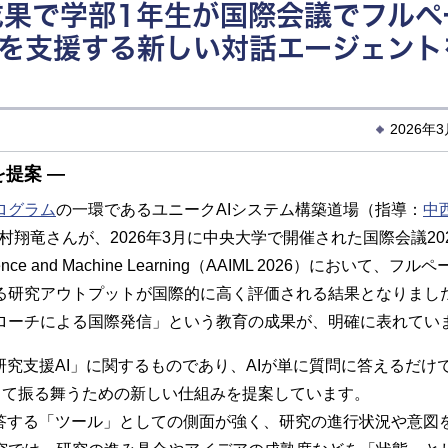
成果で学部1年生が国際会議でフルペ
研究を支援する新しい対話エージェント
2026年
提案 ―
ログラム
の一環であるユニークAIシステム構築道場（指導：
中
翔竜さんが、2026年3月に中央大学で開催された国際会議2026 I
l Intelligence and Machine Learning（AAIML 2026）において、
る研究アウトプットが国際的に高く評価される結果となりまし
ローチによる国際発信」という教育の成果が、明確に表れてい
究支援AI」に関するものであり、AIが単に質問に答えるだけ
して振る舞うための新しい仕組みを提案しています。
答する「ツール」としての側面が強く、研究の進行状況や意図