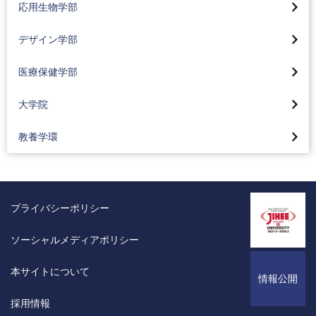
カリキュラム
応用生物学部
応用化学科
地球環境コース(2024年4月入学生より)
デザイン学部トップページ
コーオプ教育
医療保健学部トップ
就職状況
デザイン学部
食品コース(2024年4月入学生より)
視覚デザインコース(2024年4月入学生より)
メディア学部 特集
看護学科
サスティナブル工学
大学院トップ
化粧品コース(2024年4月入学生より)
医療保健学部
情報デザインコース(2024年4月入学生より)
東京工科大学の地域連携
臨床工学科
コーオプ教育
大学院バイオ・情報メディア研究科
カリキュラム
工業デザインコース(2024年4月入学生より)
Movie Library「メディア学部」
大学院
リハビリテーション学科
グローバル工学教育
バイオニクス専攻
資格取得支援
空間デザインコース(2024年4月入学生より)
メディア学部の3つのポリシー
理学療法学専攻
カリキュラム
教養学環
コンピュータサイエンス専攻
コーオプ教育
感性演習とスキル演習
入試情報
作業療法学専攻
東京工科大学の地域連携
メディアサイエンス専攻
東京工科大学の地域連携
カリキュラム
「ライブ・エンタテインメント論」講師インタビュー
言語聴覚学専攻
工学部の活動紹介
サステイナブル工学専攻
Movie Library 応用生物学部
研究・制作活動紹介
オープンキャンパス情報
プライバシーポリシー
臨床検査学科
2025年
デザイン研究科デザイン専攻
応用生物学部の3つのポリシー
教員紹介
大学の学びはこんなに面白い
東京工科大学の地域連携
2024年
ソーシャルメディアポリシー
医療技術学研究科 臨床検査学専攻
入試情報
東京工科大学の地域連携
メディア学部実績一覧
Movie Library「医療保健学部」
2023年
オープンキャンパス情報
本サイトについて
映像でデザイン学部を知ろう
情報公開
公式BLOG
産業保健実践研究センター
2022年
大学の学びはこんなに面白い
デザイン学部の3つのポリシー
採用情報
研究室一覧
医療保健学部・学科・専攻の3つのポリシー
Movie Library「工学部」