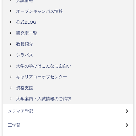
入試情報
オープンキャンパス情報
公式BLOG
研究室一覧
教員紹介
シラバス
大学の学びはこんなに面白い
キャリアコーオプセンター
資格支援
メディア学部トップ
大学案内・入試情報のご請求
メディアコンテンツコース
工学部トップ
メディア学部
メディア技術コース
機械工学科
応用生物学部トップ
工学部
メディア社会コース
電気電子工学科
生命医薬コース(2024年4月入学生より)
大学院デザイン研究科