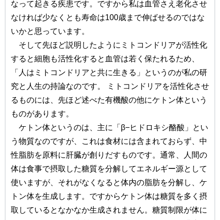
なって起きる疾患です。ですから私は血管さえ老化させ
なければ少なくとも寿命は100歳まで伸ばせるのではな
いかと思っています。
そして先ほど説明したようにミトコンドリアが活性化
すると細胞も活性化すると血管は若く保たれるため、
「人はミトコンドリアと共に生きる」というのが私の研
究と人生の持論なのです。 ミトコンドリアを活性化させ
るものには、先ほど述べた有機酸の他にケトン体という
ものがあります。
ケトン体というのは、主に「β−ヒドロキシ酪酸」とい
う物質なのですが、これは食材には含まれておらず、中
性脂肪を原料に肝臓が創りだすものです。通常、人間の
体は食事で摂取した糖質を分解してエネルギー源として
使いますが、それがなくなると体内の脂肪を分解し、ケ
トン体を生成します。ですからケトン体は糖質を多く摂
取しているとなかなか生成されません。糖質制限が体に