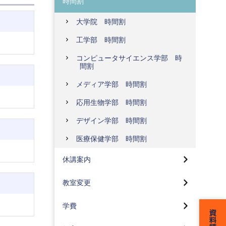
時間割
大学院 時間割
工学部 時間割
コンピュータサイエンス学部 時
間割
メディア学部 時間割
応用生物学部 時間割
デザイン学部 時間割
休講案内(八王子)
医療保健学部 時間割
休講案内（蒲田）
教室変更（八王子）
休講案内
教室変更（蒲田）
教室変更
学費
証明書申込・受取方法（在学生）