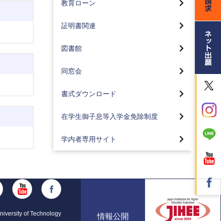
教育ローン
証明書申込・受取方法（卒業生）
メディアセンター
証明書関連
取り扱っている主な証明書(八王子
キャンパス)
図書館
取り扱っている主な証明書(蒲田キ
ャンパス)
同窓会
書式ダウンロード
在学生御子息等入学金免除制度
学内者専用サイト
iversity of Technology
情報公開