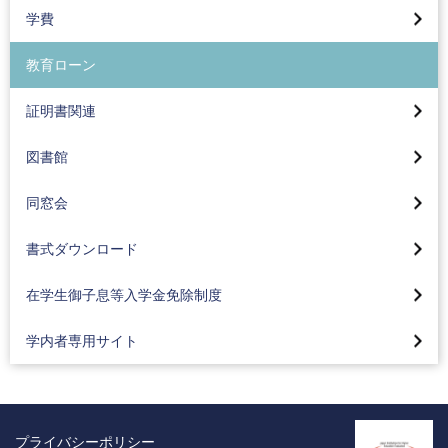
デザイン学部 時間割
学費
医療保健学部 時間割
証明書申込・受取方法（在学生）
教育ローン
証明書申込・受取方法（卒業生）
メディアセンター
証明書関連
取り扱っている主な証明書(八王子キャンパス)
図書館
取り扱っている主な証明書(蒲田キャンパス)
同窓会
書式ダウンロード
在学生御子息等入学金免除制度
学内者専用サイト
プライバシーポリシー