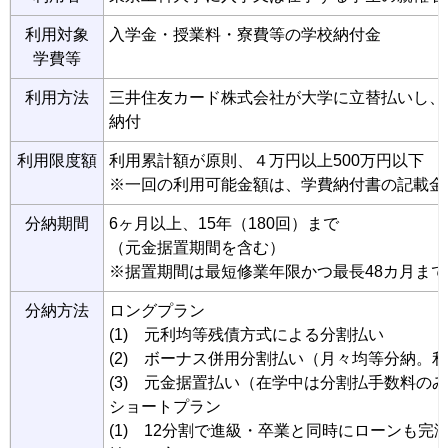
利用対象
入学金・授業料・寮費等の学校納付金
学費等
利用方法
三井住友カード株式会社が大学に立替払いし、
納付
利用限度額
利用累計額が原則、４万円以上500万円以下
※一回の利用可能金額は、学費納付書の記載金
分納期間
6ヶ月以上、15年（180回）まで
（元金据置期間を含む）
※据置期間は最短修業年限かつ最長48カ月まで
分納方法
ロングプラン
(1) 元利均等残債方式による分割払い
(2) ボーナス併用分割払い（月々均等分納。
(3) 元金据置払い（在学中は分割払手数料の
ショートプラン
(1) 12分割で進級・卒業と同時にローンも