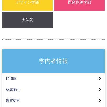
デザイン学部
医療保健学部
大学院
学内者情報
大学院 時間割
工学部 時間割
休講案内(八王子)
時間割
コンピュータサイエンス学部 時間割
休講案内（蒲田）
教室変更（八王子）
休講案内
メディア学部 時間割
教室変更（蒲田）
応用生物学部 時間割
教室変更