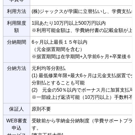
利用方法
(株)ジャックスが学園に立替払いし、学費支払者
利用限度
1回あたり10万円以上500万円以内
額
※利用可能金額は、学費納付書の記載金額が上
分納期間
6ヶ月以上最長１５年以内
（元金据置期間を含む）
※据置期間は在学期間+入学前6ヶ月+卒業後６
分納方法
元利均等分割払
(1) 最低修業年限+最大6ヶ月は元金支払据置
分割払とすることも可能
(2) 元金の50％以内でボーナス月に加算支払可
※一部繰上げ返済可能（10万円以上）手数料不
保証人
原則不要
WEB審査
受験前から学納金分納制度（学費サポートプラ
申込
す。