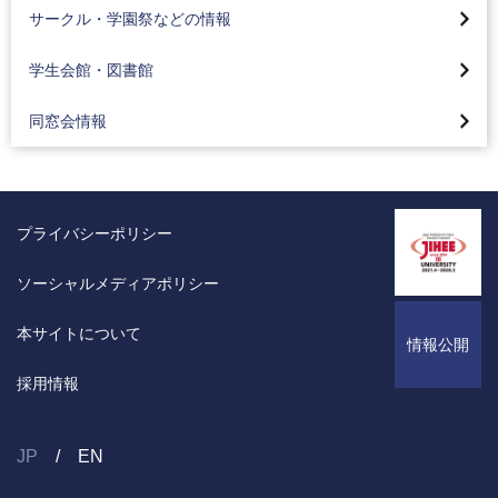
学生会館（学生寮）
サービスラーニング（地域貢献）について
サークル・学園祭などの情報
教育ローン
キャンパスで撮影された主な映画・ドラマ
学生の活躍
メディアセンター 図書館
同窓会
保険制度について
学生会館・図書館
同窓会ホームカミングデー（八王子・蒲田）
同窓会情報
プライバシーポリシー
ソーシャルメディアポリシー
本サイトについて
情報公開
採用情報
JP
EN