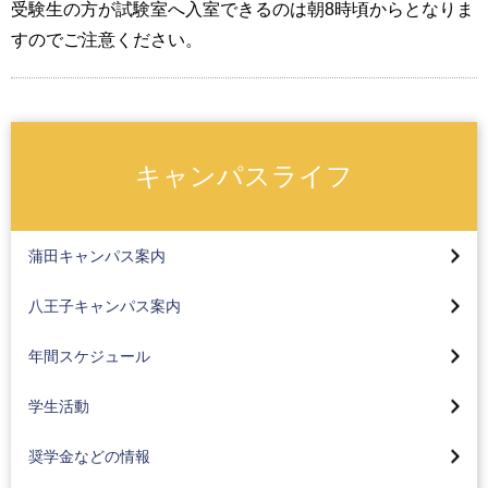
受験生の方が試験室へ入室できるのは朝8時頃からとなりま
すのでご注意ください。
キャンパスライフ
キャンパス概要
蒲田キャンパス
キャンパス概要
蒲田キャンパス案内
各種交通機関をご利用の方へ
八王子キャンパス
蒲田キャンパス
八王子キャンパス案内
蒲田キャンパスの交通案内
各種交通機関をご利用の方へ
八王子キャンパス
集中実技(スケート・カーリング)
京急蒲田駅から蒲田キャンパスにお越しの方へ
年間スケジュール
スクールバスのご案内
集中実技(野外活動)
オープンキャンパス
奨学金について
スクールバス時刻表
学生活動
集中実技 ブログ
キャンパスで撮影された主な映画・ドラマ
奨学生入試
八王子みなみ野駅から徒歩でお越しの方へ
サークル情報
奨学金などの情報
海外研修と海外語学研修
学費について
オープンキャンパス
学園祭（紅華祭・かまた祭）