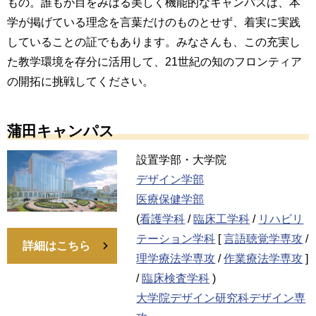
もの。誰もが目をみはる美しく機能的なキャンパスは、本
学が掲げている理念を言葉だけのものとせず、着実に実践
していることの証でもあります。みなさんも、この充実し
た教学環境を存分に活用して、21世紀の知のフロンティア
の開拓に挑戦してください。
蒲田キャンパス
設置学部・大学院
デザイン学部
医療保健学部
(
看護学科
/
臨床工学科
/
リハビリ
テーション学科
[
言語聴覚学専攻
/
詳細はこちら
理学療法学専攻
/
作業療法学専攻
]
/
臨床検査学科
)
大学院デザイン研究科デザイン専