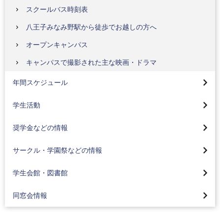
スクールバス時刻表
八王子みなみ野駅から徒歩でお越しの方へ
オープンキャンパス
蒲田キャンパス
キャンパスで撮影された主な映画・ドラマ
八王子キャンパス
集中実技(スケート・カーリング)
年間スケジュール
集中実技(野外活動)
奨学金について
学生活動
集中実技 ブログ
奨学生入試
サークル情報
奨学金などの情報
海外研修と海外語学研修
学費について
学園祭（紅華祭・かまた祭）
学生会館（学生寮）
サービスラーニング（地域貢献）について
サークル・学園祭などの情報
教育ローン
学生の活躍
メディアセンター 図書館
同窓会
保険制度について
学生会館・図書館
同窓会ホームカミングデー（八王子・蒲田）
同窓会情報