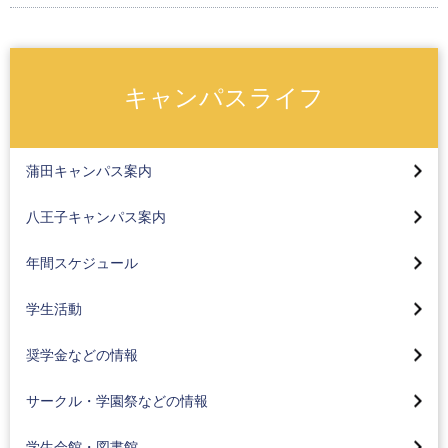
キャンパスライフ
キャンパス概要
蒲田キャンパス
キャンパス概要
蒲田キャンパス案内
各種交通機関をご利用の方へ
八王子キャンパス
蒲田キャンパス
八王子キャンパス案内
蒲田キャンパスの交通案内
各種交通機関をご利用の方へ
八王子キャンパス
集中実技(スケート・カーリング)
京急蒲田駅から蒲田キャンパスにお越しの方へ
年間スケジュール
スクールバスのご案内
集中実技(野外活動)
オープンキャンパス
奨学金について
スクールバス時刻表
学生活動
集中実技 ブログ
キャンパスで撮影された主な映画・ドラマ
奨学生入試
八王子みなみ野駅から徒歩でお越しの方へ
サークル情報
奨学金などの情報
海外研修と海外語学研修
学費について
オープンキャンパス
学園祭（紅華祭・かまた祭）
学生会館（学生寮）
サービスラーニング（地域貢献）について
サークル・学園祭などの情報
教育ローン
キャンパスで撮影された主な映画・ドラマ
学生の活躍
メディアセンター 図書館
同窓会
保険制度について
学生会館・図書館