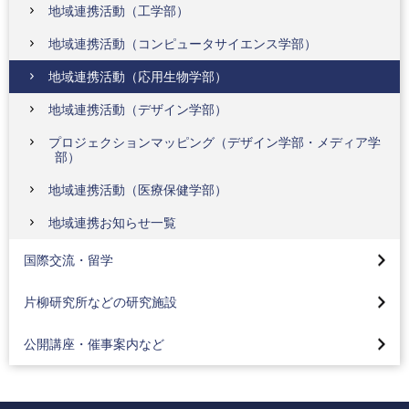
地域連携活動（工学部）
地域連携活動（コンピュータサイエンス学部）
地域連携活動（応用生物学部）
地域連携活動（デザイン学部）
プロジェクションマッピング（デザイン学部・メディア学
部）
地域連携活動（医療保健学部）
学術・研究交流の協定校紹介
地域連携お知らせ一覧
海外プログラム（教養学環）
片柳研究所
国際交流・留学
国際交流お知らせ一覧
バイオナノテクノロジーセンター
八王子市市制100th記念プロジェクションマッピング
片柳研究所などの研究施設
海外プログラム BLOG
セラミックス複合材料センター
サイエンスイングリッシュキャンプ
公開講座・催事案内など
第11回 高校生のための応用生物実験講座
公開講座